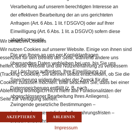
Verarbeitung auf unserem berechtigten Interesse an
der effektiven Bearbeitung der an uns gerichteten
Anfragen (Art. 6 Abs. 1 lit. f DSGVO) oder auf Ihrer
Einwilligung (Art. 6 Abs. 1 lit. a DSGVO) sofern diese
abgefragt wurde.
Wir benutzen Cookies
Wir nutzen Cookies auf unserer Website. Einige von ihnen sind
Die von Ihnen an uns per Kontaktanfragen
essenziell für den Betrieb der Seite, während andere uns
übersandten Daten verbleiben bei uns, bis Sie uns
helfen, diese Website und die Nutzererfahrung zu verbessern
zur Löschung auffordern, Ihre Einwilligung zur
(Tracking Cookies). Sie können selbst entscheiden, ob Sie die
Speicherung widerrufen oder der Zweck für die
Cookies zulassen möchten. Bitte beachten Sie, dass bei einer
Datenspeicherung entfällt (z. B. nach
Ablehnung womöglich nicht mehr alle Funktionalitäten der
abgeschlossener Bearbeitung Ihres Anliegens).
Seite zur Verfügung stehen.
Zwingende gesetzliche Bestimmungen –
insbesondere gesetzliche Aufbewahrungsfristen –
AKZEPTIEREN
ABLEHNEN
bleiben unberührt.
Impressum