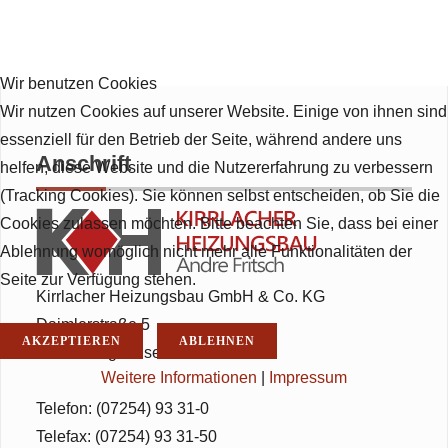
Wir benutzen Cookies
Wir nutzen Cookies auf unserer Website. Einige von ihnen sind
essenziell für den Betrieb der Seite, während andere uns
Anschrift
helfen, diese Website und die Nutzererfahrung zu verbessern
(Tracking Cookies). Sie können selbst entscheiden, ob Sie die
Cookies zulassen möchten. Bitte beachten Sie, dass bei einer
Ablehnung womöglich nicht mehr alle Funktionalitäten der
Seite zur Verfügung stehen.
Kirrlacher Heizungsbau GmbH & Co. KG
Daimlerstraße 5
AKZEPTIEREN
ABLEHNEN
68753 Waghäusel-Kirrlach
Weitere Informationen
|
Impressum
Telefon: (07254) 93 31-0
Telefax: (07254) 93 31-50